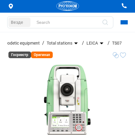
Везде
Geodetic equipment
Total stations
LEICA
TS07
Госреестр
Оригинал