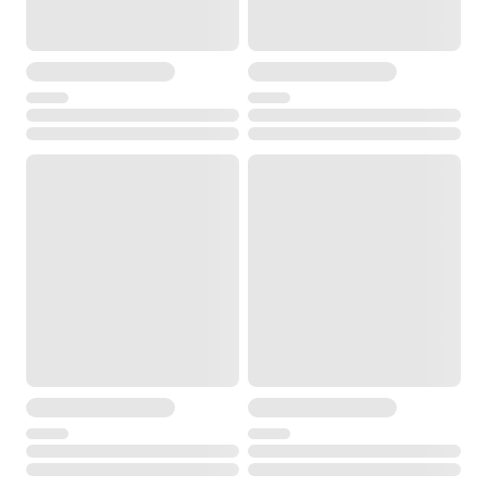
до 16 ч с Lithium-Ion GEB334
Время зарядки:
Зарядное GKL341 для GEB364/GEB334
Зарядное GKL311 для GEB364/GEB334
3ч 30мин / 3ч
6ч 30мин / 3ч 30мин
Управление
Клавиатура
Буквенно-цифровая
Дисплей
3,5“, 320 x 240 QVGA, цветной , сенсорный , 28 клавиш
Интерфейсы
Внешний накопитель
Карта памяти: SD-карта 1ГБ или 8ГБ
USB-флешка: 1ГБ