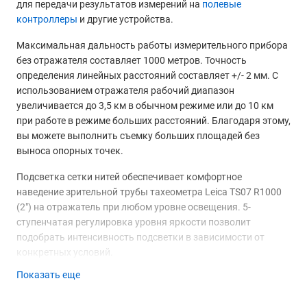
для передачи результатов измерений на
полевые
контроллеры
и другие устройства.
Максимальная дальность работы измерительного прибора
без отражателя составляет 1000 метров. Точность
определения линейных расстояний составляет +/- 2 мм. С
использованием отражателя рабочий диапазон
увеличивается до 3,5 км в обычном режиме или до 10 км
при работе в режиме больших расстояний. Благодаря этому,
вы можете выполнить съемку больших площадей без
выноса опорных точек.
Подсветка сетки нитей обеспечивает комфортное
наведение зрительной трубы тахеометра Leica TS07 R1000
(2") на отражатель при любом уровне освещения. 5-
ступенчатая регулировка уровня яркости позволит
подобрать интенсивность подсветки в зависимости от
конкретных условий.
Показать еще
Тахеометр оснащен электронным компенсатором, который
облегчает процесс позиционирования прибора перед