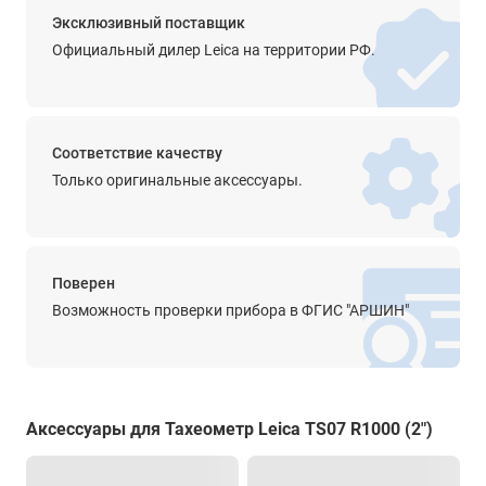
Быстрый режим
Эксклюзивный поставщик
2 с
Официальный дилер Leica на территории РФ.
Режим слежения
< 0.15с
Соответствие качеству
Центрирование
Только оригинальные аксессуары.
Тип центрира
Лазерный
Точность
Поверен
1.5 мм на 1.5 м
Возможность проверки прибора в ФГИС "АРШИН"
Створоуказатель
нет
Целеуказатель
Аксессуары для Тахеометр Leica TS07 R1000 (2")
есть
Компенсатор