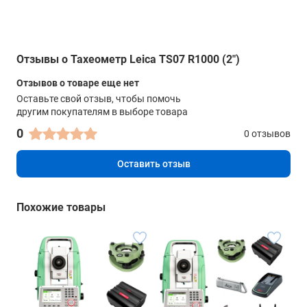
Bluetooth
Да
Отзывы о Тахеометр Leica TS07 R1000 (2")
Коммуникационные порты
Отзывов о товаре еще нет
RS232 , WLAN, USB
Оставьте свой отзыв, чтобы помочь
Прочие характеристики
другим покупателям в выборе товара
0
0 отзывов
Память
Встроенная память: 2 GB Flash
Оставить отзыв
Карта памяти: SD card 1 GB или 8 GB
Наводящие винты
Похожие товары
Бесконечные
Влагопылезащита
IP66
Масса
4,3 - 4,5 кг