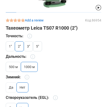
Add a review
Код 86954
Тахеометр Leica TS07 R1000 (2")
Точность:
1"
2"
3"
5"
Дальность:
500 м
1000 м
Зимний:
да
нет
Створоуказатель (EGL):