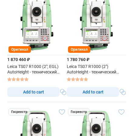
Оригинал
Оригинал
1 870 460 ₽
1 780 760 ₽
Leica TS07 R1000 (2"; EGL)
Leica TS07 R1000 (2")
AutoHeight - технический
AutoHeight - технический
тахеометр
тахеометр
Add to cart
Add to cart
Госреестр
Госреестр