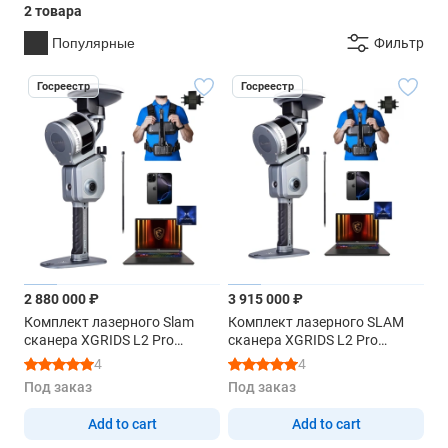
2 товара
Популярные
Фильтр
Госреестр
Госреестр
2 880 000 ₽
3 915 000 ₽
Комплект лазерного Slam
Комплект лазерного SLAM
сканера XGRIDS L2 Pro
сканера XGRIDS L2 Pro
16/120 RTK Survey Grade с
32/120 RTK Survey Grade с
4
4
аксессуарами и
аксессуарами и
Под заказ
Под заказ
устройствами для обработки
устройствами для обработки
данных
данных
Add to cart
Add to cart