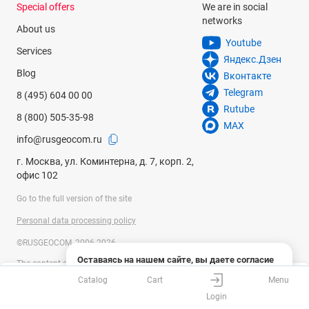
Special offers
We are in social
networks
About us
Youtube
Services
Яндекс.Дзен
Blog
Вконтакте
Telegram
8 (495) 604 00 00
Rutube
8 (800) 505-35-98
MAX
info@rusgeocom.ru
г. Москва, ул. Коминтерна, д. 7, корп. 2,
офис 102
Go to the full version of the site
Personal data processing policy
©RUSGEOCOM, 2006-2026
Оставаясь на нашем сайте, вы даете согласие
The content on the site is for information purposes only and is not a
на использование файлов cookies и сбор данных
public offer determined by the provisions of Article 437 of the Civil Code of
Catalog
Cart
Menu
системами веб-аналитики
Your city
?
the Russian Federation. The technical parameters (specification) and the
Login
complete set of delivery of the particular goods can be changed by the